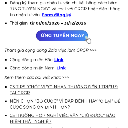
Đăng ký tham gia nhận tư vấn chi tiết bằng cách bấm
“ỨNG TUYỂN NGAY” và chat với GRGR hoặc điền thông
tin nhận tư vấn:
Form đăng ký
Thời gian:
từ 01/06/2026 – 31/12/2026
Tham gia cộng đồng Zalo việc làm GRGR >>>
Cộng đồng miền Bắc:
Link
Cộng đồng miền Nam:
Link
Xem thêm các bài viết khác >>>
03 TIPS “CHỐT VIỆC” NHẬN THƯỞNG ĐẾN 1 TRIỆU 9
TẠI GRGR
NÊN CHỌN “BỎ CUỘC” VÌ BẤP BÊNH HAY “Ở LẠI” ĐỂ
CUỘC SỐNG ỔN ĐỊNH HƠN?
05 TRƯỜNG HỢP NGHỈ VIỆC VẪN “GIỮ ĐƯỢC” BẢO
HIỂM THẤT NGHIỆP