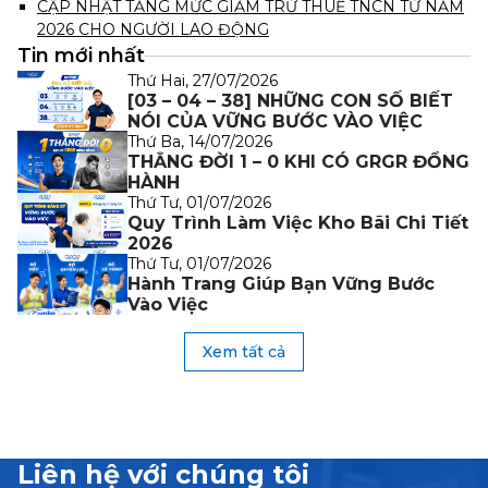
CẬP NHẬT TĂNG MỨC GIẢM TRỪ THUẾ TNCN TỪ NĂM
2026 CHO NGƯỜI LAO ĐỘNG
Tin mới nhất
Thứ Hai, 27/07/2026
[03 – 04 – 38] NHỮNG CON SỐ BIẾT
NÓI CỦA VỮNG BƯỚC VÀO VIỆC
Thứ Ba, 14/07/2026
THẮNG ĐỜI 1 – 0 KHI CÓ GRGR ĐỒNG
HÀNH
Thứ Tư, 01/07/2026
Quy Trình Làm Việc Kho Bãi Chi Tiết
2026
Thứ Tư, 01/07/2026
Hành Trang Giúp Bạn Vững Bước
Vào Việc
Xem tất cả
Liên hệ với chúng tôi