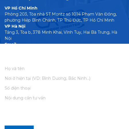
VP Hồ Chí Minh
Phòng 203, Tòa nhà ST Moritz số 1014 Phạm Văn Đồng,
phường Hiệp Bình Chánh, TP Thủ Đức, TP Hồ Chí Minh
VP Hà Nội
Tầng 3, Tòa b, 378 Minh Khai, Vĩnh Tuy, Hai Bà Trưng, Hà
Nội
Email
lienhe@co.grgr.vn
Phone number
0966 1333 64