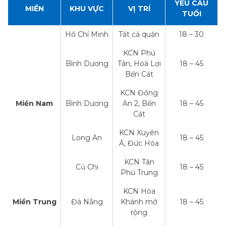
YÊU CẦU
MIỀN
KHU VỰC
VỊ TRÍ
TUỔI
Hồ Chí Minh
Tất cả quận
18 – 30
KCN Phú
Bình Dương
Tân, Hoà Lợi
18 – 45
Bến Cát
KCN Đồng
Miền Nam
Bình Dương
An 2, Bến
18 – 45
Cát
KCN Xuyên
Long An
18 – 45
Á, Đức Hòa
KCN Tân
Củ Chi
18 – 45
Phú Trung
KCN Hòa
Miền Trung
Đà Nẵng
Khánh mở
18 – 45
rộng