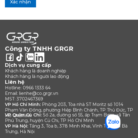
Xác nhận
Công ty TNHH GRGR
Dịch vụ cung cấp
Khách hàng là doanh nghiệp
Khách hàng là người lao động
Liên hệ
Hotline:
0966 1333 64
Email:
lienhe@co.grgr.vn
MST:
3702467369
VP Hồ Chí Minh:
Phòng 203, Tòa nhà ST Moritz số 1014
Phạm Văn Đồng, phường Hiệp Bình Chánh, TP Thủ Đức, TP
VP Quận Củ Chi:
Số 2a, đường số 55, ấp Trạm Bơm, xã Tân
Hồ Chí Minh
Phú Trung, huyện Củ Chi, TP Hồ Chí Minh
VP Hà Nội:
Tầng 3, Tòa b, 378 Minh Khai, Vĩnh Tuy, Hai Bà
Trưng, Hà Nội