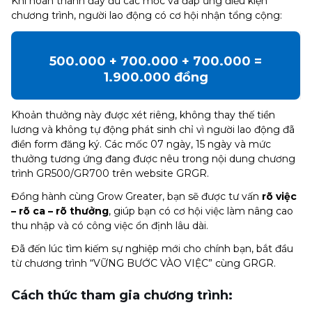
Khi hoàn thành đầy đủ các mốc và đáp ứng điều kiện
chương trình, người lao động có cơ hội nhận tổng cộng:
500.000 + 700.000 + 700.000 =
1.900.000 đồng
Khoản thưởng này được xét riêng, không thay thế tiền
lương và không tự động phát sinh chỉ vì người lao động đã
điền form đăng ký. Các mốc 07 ngày, 15 ngày và mức
thưởng tương ứng đang được nêu trong nội dung chương
trình GR500/GR700 trên website GRGR.
Đồng hành cùng Grow Greater, bạn sẽ được tư vấn
rõ việc
– rõ ca – rõ thưởng
, giúp bạn có cơ hội việc làm nâng cao
thu nhập và có công việc ổn định lâu dài.
Đã đến lúc tìm kiếm sự nghiệp mới cho chính bạn, bắt đầu
từ chương trình “VỮNG BƯỚC VÀO VIỆC” cùng GRGR.
Cách thức tham gia chương trình: