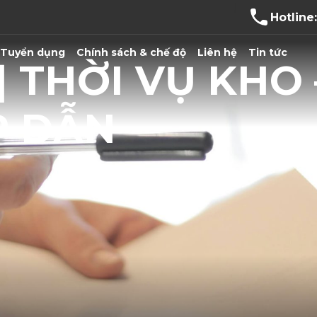
Hotline
Tuyển dụng
Chính sách & chế độ
Liên hệ
Tin tức
 THỜI VỤ KHO
P DẪN