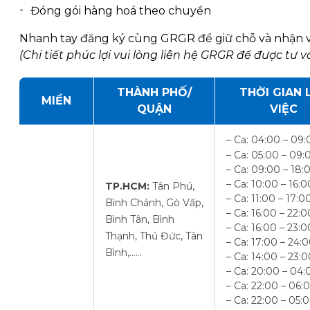
Đóng gói hàng hoá theo chuyền
Nhanh tay đăng ký cùng GRGR để giữ chỗ và nhận v
(Chi tiết phúc lợi vui lòng liên hệ GRGR để được tư v
THÀNH PHỐ/
THỜI GIAN 
MIỀN
QUẬN
VIỆC
– Ca: 04:00 – 09:
– Ca: 05:00 – 09:
– Ca: 09:00 – 18:
– Ca: 10:00 – 16:0
TP.HCM:
Tân Phú,
– Ca: 11:00 – 17:0
Bình Chánh, Gò Vấp,
– Ca: 16:00 – 22:0
Bình Tân, Bình
– Ca: 16:00 – 23:0
Thạnh, Thủ Đức, Tân
– Ca: 17:00 – 24:
Bình,……
– Ca: 14:00 – 23:
– Ca: 20:00 – 04:
– Ca: 22:00 – 06:
– Ca: 22:00 – 05: