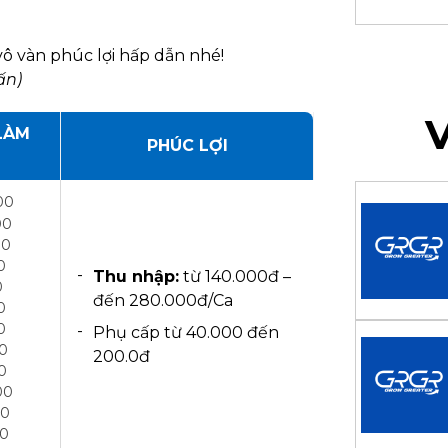
ô vàn phúc lợi hấp dẫn nhé!
ấn)
V
LÀM
PHÚC LỢI
00
00
00
0
Thu nhập:
từ 140.000đ –
0
đến 280.000đ/Ca
0
0
Phụ cấp từ 40.000 đến
00
200.0đ
00
00
00
00