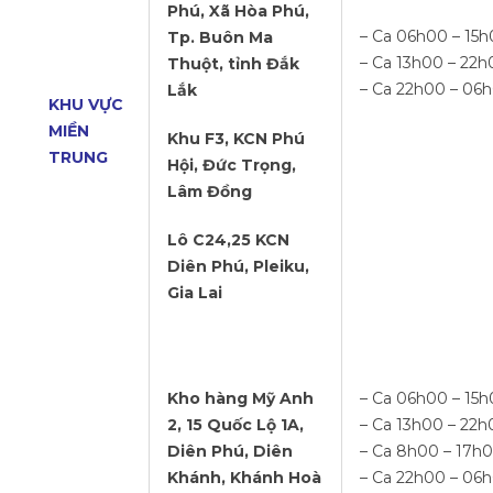
Phú, Xã Hòa Phú,
– Ca 06h00 – 15
Tp. Buôn Ma
– Ca 13h00 – 22h
Thuột, tỉnh Đắk
– Ca 22h00 – 06
Lắk
KHU VỰC
MIỀN
Khu F3, KCN Phú
TRUNG
Hội, Đức Trọng,
Lâm Đồng
Lô C24,25 KCN
Diên Phú, Pleiku,
Gia Lai
Kho hàng Mỹ Anh
– Ca 06h00 – 15
2, 15 Quốc Lộ 1A,
– Ca 13h00 – 22h
Diên Phú, Diên
– Ca 8h00 – 17h
Khánh, Khánh Hoà
– Ca 22h00 – 06