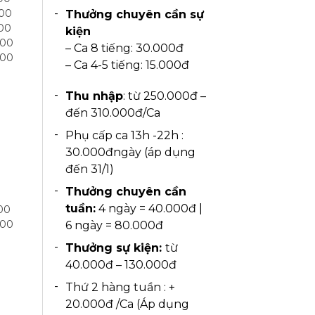
h00
Thưởng chuyên cần sự
h00
kiện
h00
– Ca 8 tiếng:
30.000đ
h00
– Ca
4-5 tiếng: 15.000đ
Thu nhập
: từ 250.000đ –
đến 310.000đ/Ca
Phụ cấp ca 13h -22h :
30.000đngày (áp dụng
đến 31/1)
Thưởng chuyên cần
tuần:
4 ngày = 40.000đ |
00
h00
6 ngày = 80.000đ
Thưởng sự kiện:
từ
40.000đ – 130.000đ
Thứ 2 hàng tuần : +
20.000đ /Ca (Áp dụng