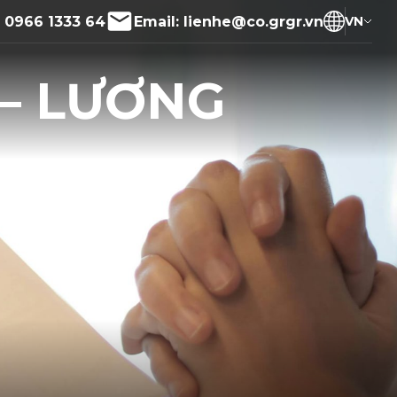
:
0966 1333 64
Email:
lienhe@co.grgr.vn
VN
 – LƯƠNG