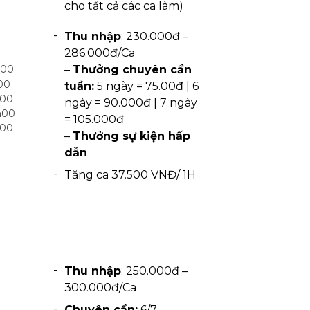
cho tất cả các ca làm)
Thu nhập
: 230.000đ –
286.000đ/Ca
h00
–
Thưởng chuyên cần
00
tuần:
5 ngày = 75.00đ | 6
h00
ngày = 90.000đ | 7 ngày
h00
= 105.000đ
h00
–
Thưởng sự kiện hấp
dẫn
Tăng ca 37.500 VNĐ/ 1H
Thu nhập
: 250.000đ –
300.000đ/Ca
Chuyên cần:
6/7